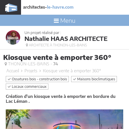
architectes-
le-havre.com
Menu
Un projet réalisé par :
Nathalie HAAS ARCHITECTE
ARCHITECTE À THONON-LES-BAINS
Kiosque vente à emporter 360°
THONON-LES-BAINS -
74
Accueil
Projets
Kiosque vente à emporter 360°
Ossatures bois - construction bois
Maisons bioclimatiques
Locaux commerciaux
Création d'un kiosque vente à emporter en bordure du
Lac Léman .