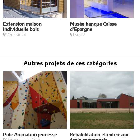
Extension maison
Musée banque Caisse
E
individuelle bois
d'Epargne
P
Vénissieux
Lyon 2
Autres projets de ces catégories
Pôle Animation jeunesse
Réhabilitation et extension
D
Verneuil-sur-Avre
école communale
9