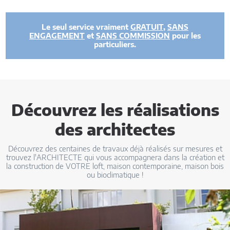
Le seul service vraiment
GRATUIT
,
SANS
ENGAGEMENT
et
SANS COMMISSION
pour les
particuliers.
Découvrez les réalisations
des architectes
Découvrez des centaines de travaux déjà réalisés sur mesures et
trouvez l'ARCHITECTE qui vous accompagnera dans la création et
la construction de VOTRE loft, maison contemporaine, maison bois
ou bioclimatique !